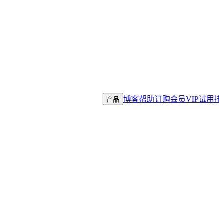
ell
博客
帮助
订购会员
VIP试用
产品